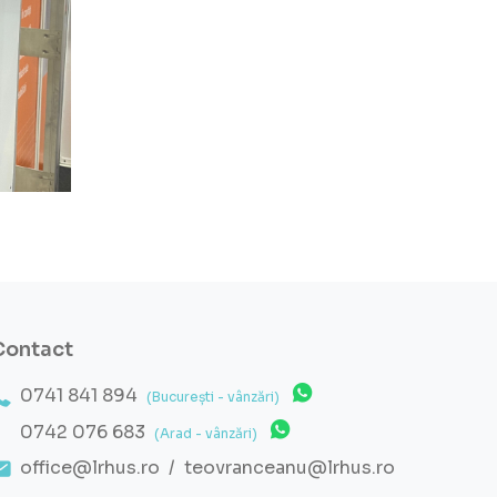
Contact
0741 841 894
(București - vânzări)
0742 076 683
(Arad - vânzări)
office@lrhus.ro
/
teovranceanu@lrhus.ro