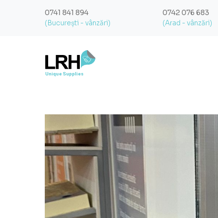
0741 841 894
0742 076 683
(București - vânzări)
(Arad - vânzări)