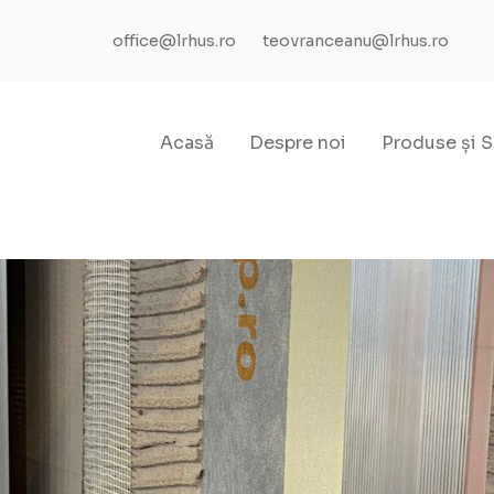
office@lrhus.ro
teovranceanu@lrhus.ro
Acasă
Despre noi
Produse
și
S