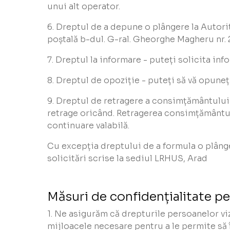
unui alt operator.
6. Dreptul de a depune o plângere la Autor
poștală b-dul. G-ral. Gheorghe Magheru nr.
7. Dreptul la informare - puteți solicita in
8. Dreptul de opoziție - puteți să vă opuneț
9. Dreptul de retragere a consimțământului 
retrage oricând. Retragerea consimțământulu
continuare valabilă.
Cu excepția dreptului de a formula o plânge
solicitări scrise la sediul LRHUS, Arad
Măsuri de confidențialitate pe
1. Ne asigurăm că drepturile persoanelor vi
mijloacele necesare pentru a le permite să î