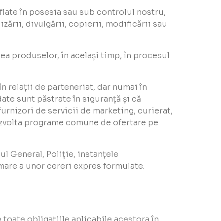
flate în posesia sau sub controlul nostru,
zării, divulgării, copierii, modificării sau
ea produselor, în același timp, în procesul
n relații de parteneriat, dar numai în
ate sunt păstrate în siguranță și că
urnizori de servicii de marketing, curierat,
dezvolta programe comune de ofertare pe
ul General, Poliție, instanțele
urmare a unor cereri expres formulate.
toate obligațiile aplicabile acestora în