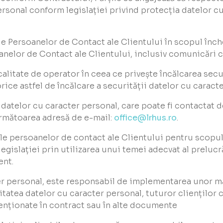
rsonal conform legislației privind protecția datelor cu 
le Persoanelor de Contact ale Clientului în scopul înch
anelor de Contact ale Clientului, inclusiv comunicări
 calitate de operator în ceea ce privește încălcarea secu
rice astfel de încălcare a securității datelor cu caracter
atelor cu caracter personal, care poate fi contactat d
următoarea adresă de e-mail:
office@lrhus.ro
.
ale persoanelor de contact ale Clientului pentru scopul 
egislației prin utilizarea unui temei adecvat al prelucră
ent.
ter personal, este responsabil de implementarea unor m
itatea datelor cu caracter personal, tuturor clienților 
enționate în contract sau în alte documente