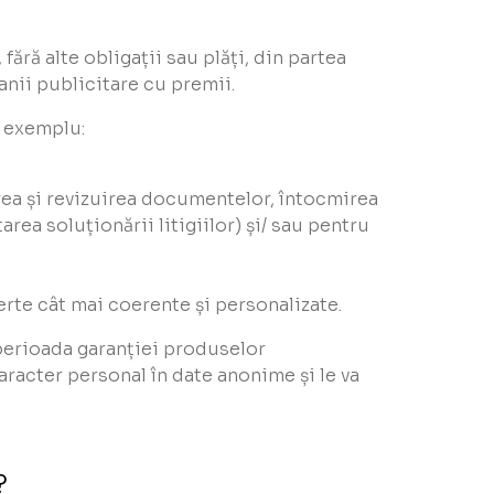
ără alte obligații sau plăți, din partea
nii publicitare cu premii.
e exemplu:
tarea și revizuirea documentelor, întocmirea
rea soluționării litigiilor) și/ sau pentru
erte cât mai coerente și personalizate.
 perioada garanției produselor
aracter personal în date anonime și le va
?