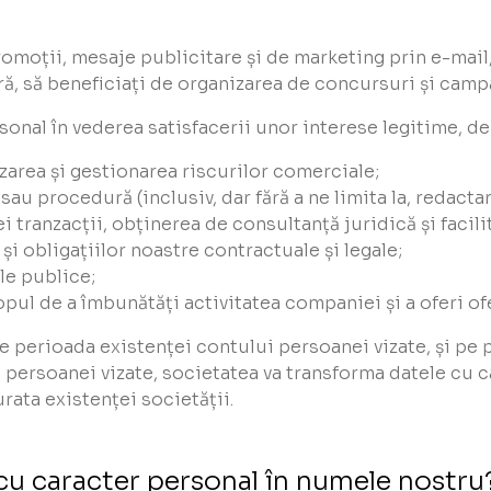
oții, mesaje publicitare și de marketing prin e-mail, f
, să beneficiați de organizarea de concursuri și campa
sonal în vederea satisfacerii unor interese legitime, d
zarea și gestionarea riscurilor comerciale;
 sau procedură (inclusiv, dar fără a ne limita la, redac
tranzacții, obținerea de consultanță juridică și facilita
și obligațiilor noastre contractuale și legale;
ile publice;
opul de a îmbunătăți activitatea companiei și a oferi of
e perioada existenței contului persoanei vizate, și pe
ui persoanei vizate, societatea va transforma datele cu c
rata existenței societății.
cu caracter personal în numele nostru