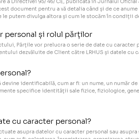
re a Directivei 95/ 46/ CE, publicată în Jurnalul Oficial
 acest document pentru a vă detalia când și de ce anu
e le putem divulga altora și cum le stocăm în condiții d
 personal și rolul părților
ctului, Părțile vor prelucra o serie de date cu caracter 
entului dezvăluite de Client către LRHUS și datele cu 
personal?
 devine identificabilă, cum ar fi: un nume, un număr de 
mente specifice identității sale fizice, fiziologice, ge
te cu caracter personal?
ctuate asupra datelor cu caracter personal sau asupra 