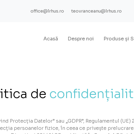
office@lrhus.ro
teovranceanu@lrhus.ro
Acasă
Despre noi
Produse
și
S
itica de
confidențiali
ind Protecția Datelor” sau „GDPR”, Regulamentul (UE) 2
tecția persoanelor fizice, în ceea ce privește prelucrar