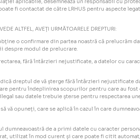
islației aplicabile, desemnează un responsabil cu prote
poate fi contactat de către LRHUS pentru aspecte legat
VEDE ALTFEL, AVEȚI URMĂTOARELE DREPTURI:
 obține o confirmare din partea noastră că prelucrăm da
ții despre modul de prelucrare.
orectarea, fără întârzieri nejustificate, a datelor cu cara
 adică dreptul de vă șterge fără întârzieri nejustificate
re pentru îndeplinirea scopurilor pentru care au fost c
ilegal sau datele trebuie șterse pentru respectarea unei
u să vă opuneți, care se aplică în cazul în care dumneav
ul dumneavoastră de a primi datele cu caracter personal,
rat, utilizat în mod curent și care poate fi citit automa