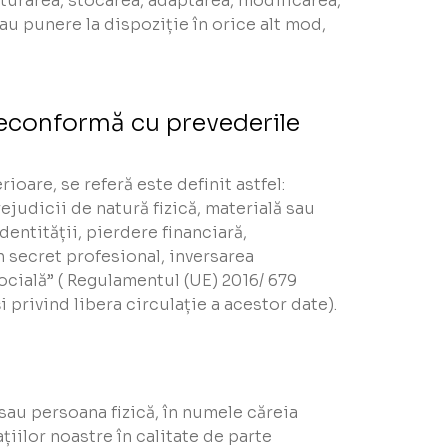
cturarea, stocarea, adaptarea, modificarea,
sau punere la dispoziție în orice alt mod,
neconformă cu prevederile
ioare, se referă este definit astfel:
rejudicii de natură fizică, materială sau
dentității, pierdere financiară,
 secret profesional, inversarea
ocială” ( Regulamentul (UE) 2016/ 679
 privind libera circulație a acestor date).
sau persoana fizică, în numele căreia
țiilor noastre în calitate de parte