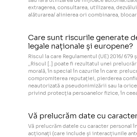
sau fără utilizarea de mijloace automatizate
extragerea, consultarea, utilizarea, dezvălui
alăturarea/ alinierea ori combinarea, blocar
Care sunt riscurile generate 
legale naționale și europene?
Riscul la care Regulamentul (UE) 2016/ 679 și
,,Riscul [..] poate fi rezultatul unei preluc
morală, în special în cazurile în care: prelu
compromiterea reputației, pierderea confide
neautorizată a pseudonimizării sau la orice
privind protecția persoanelor fizice, în cee
Vă prelucrăm date cu caracter
Vă prelucrăm datele cu caracter personal în
acționați (care include și interacțiunile an