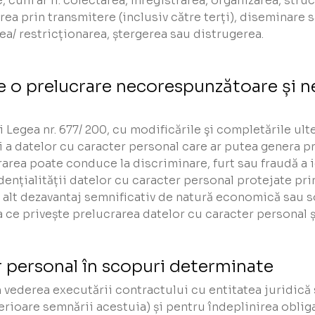
, cum ar fi: colectarea, înregistrarea, organizarea, stru
rea prin transmitere (inclusiv către terți), diseminare 
ea/ restricționarea, ștergerea sau distrugerea.
de o prelucrare necorespunzătoare și 
 Legea nr. 677/ 200, cu modificările şi completările ulter
rări a datelor cu caracter personal care ar putea genera p
crarea poate conduce la discriminare, furt sau fraudă a i
nțialității datelor cu caracter personal protejate prin
 alt dezavantaj semnificativ de natură economică sau s
a ce privește prelucrarea datelor cu caracter personal și
 personal în scopuri determinate
 vederea executării contractului cu entitatea juridică 
terioare semnării acestuia) și pentru îndeplinirea obliga