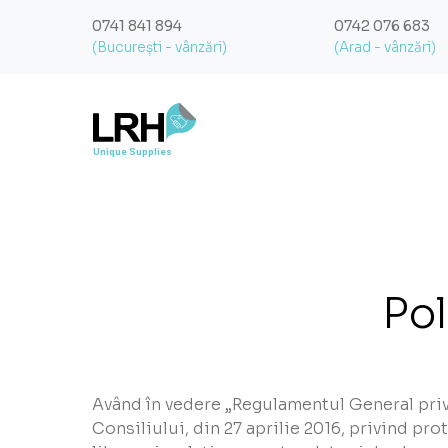
0741 841 894
0742 076 683
(București - vânzări)
(Arad - vânzări)
Pol
Având în vedere „Regulamentul General priv
Consiliului, din 27 aprilie 2016, privind pro