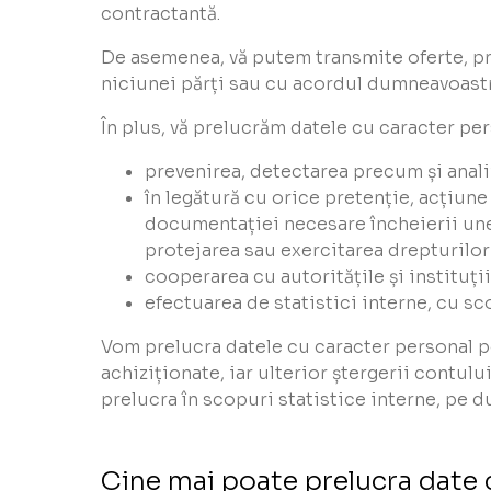
contractantă.
De asemenea, vă putem transmite oferte, prom
niciunei părți sau cu acordul dumneavoastră
În plus, vă prelucrăm datele cu caracter per
prevenirea, detectarea precum și anali
în legătură cu orice pretenție, acțiune
documentației necesare încheierii unei 
protejarea sau exercitarea drepturilor 
cooperarea cu autoritățile și instituți
efectuarea de statistici interne, cu sc
Vom prelucra datele cu caracter personal p
achiziționate, iar ulterior ștergerii contul
prelucra în scopuri statistice interne, pe du
Cine mai poate prelucra date 