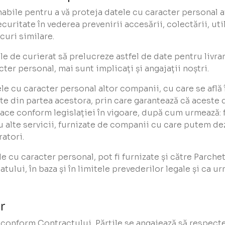
abile pentru a vă proteja datele cu caracter personal a
uritate în vederea prevenirii accesării, colectării, utili
curi similare.
 de curierat să prelucreze astfel de date pentru livrar
ter personal, mai sunt implicați și angajații noștri.
 cu caracter personal altor companii, cu care se află î
e din partea acestora, prin care garantează că aceste d
ace conform legislației în vigoare, după cum urmează: f
au alte servicii, furnizate de companii cu care putem 
ratori.
 cu caracter personal, pot fi furnizate și către Parchet
tatului, în baza și în limitele prevederilor legale și ca 
or
 conform Contractului, Părțile se angajează să respecte 