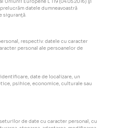
 al Uniunii Europene L 119 (04.05.2016) şi
me prelucrăm datele dumneavoastră
e siguranță.
personal, respectiv: datele cu caracter
caracter personal ale persoanelor de
identificare, date de localizare, un
netice, psihice, economice, culturale sau
seturilor de date cu caracter personal, cu