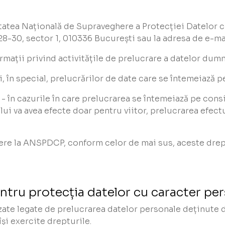
itatea Națională de Supraveghere a Protecției Datelor 
 28-30, sector 1, 010336 București sau la adresa de e-
formații privind activitățile de prelucrare a datelor du
i, în special, prelucrărilor de date care se întemeiază p
- în cazurile în care prelucrarea se întemeiază pe con
i va avea efecte doar pentru viitor, prelucrarea efectu
re la ANSPDCP, conform celor de mai sus, aceste dreptu
ntru protecția datelor cu caracter pe
zate legate de prelucrarea datelor personale deținute 
și exercite drepturile.