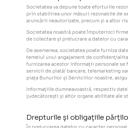
Societatea va depune toate eforturile rezon
prin stabilirea unor măsuri rezonabile de sec
aruncării neautorizate, precum și a altor ris
Societatea noastră poate împuternici firmele
de colectare și prelucrare a datelor cu carac
De asemenea, societatea poate furniza datele
temeiul unui angajament de confidențialitat
furnizarea acestor informații personale se f
servicii de plată/ bancare, telemarketing s
piața Bunurilor și Serviciilor noastre, asigu
Informațiile dumneavoastră, respectiv datele
judecătorești și altor organe abilitate ale s
Drepturile și obligațiile părțil
În prelucrarea datelor cu caracter personal