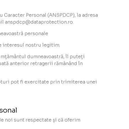
cu Caracter Personal (ANSPDCP), la adresa
mail anspdcp@dataprotection.ro.
mneavoastră personale
e interesul nostru legitim.
simțământul dumneavoastră, îl puteți
ată anterior retragerii rămânând în
ri pot fi exercitate prin trimiterea unei
rsonal
de noi sunt respectate și că oferim